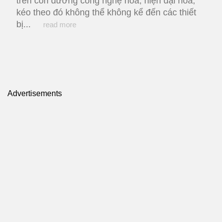
trên con đường công nghệ hóa, hiện đại hóa,
kéo theo đó không thể không kể đến các thiết
bị...
read more
Advertisements