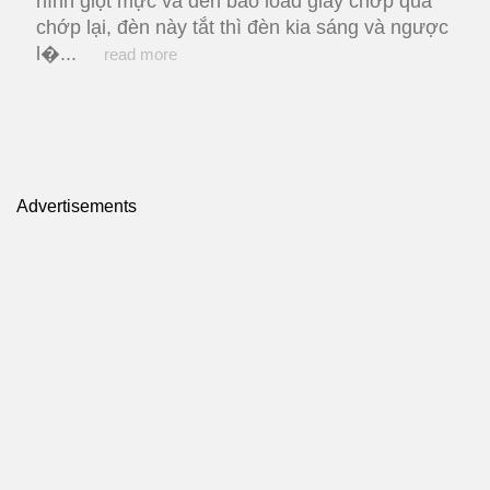
hình giọt mực và đèn báo load giấy chớp qua
chớp lại, đèn này tắt thì đèn kia sáng và ngược
l�...
read more
Advertisements