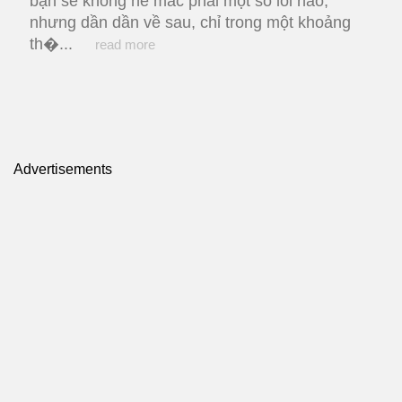
bạn sẽ không hề mắc phải một số lỗi nào,
nhưng dần dần về sau, chỉ trong một khoảng
th�...
read more
Advertisements