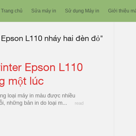
Trang chủ
Sửa máy in
Sử dụng Máy in
Giới thiệu m
n Epson L110 nháy hai đèn đỏ"
rinter Epson L110
g một lúc
ng loại máy in màu được nhiều
ỗi, những bản in do loại m...
read