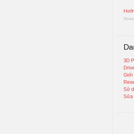
Hướn
Nove
Da
3D P
Driv
Giới
Rese
Sử d
Sửa 