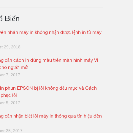
ổ Biến
ên nhân máy in không nhận được lệnh in từ máy
t 29, 2018
g dẫn cách in đúng màu trên màn hình máy Vi
 cho người mới
er 7, 2017
in phun EPSON bị lỗi không đều mực và Cách
 phục lỗi
er 5, 2017
g dẫn nhận biết lỗi máy in thông qua tín hiệu đèn
er 25, 2017