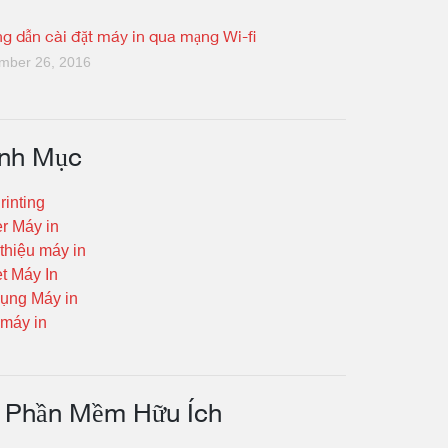
g dẫn cài đặt máy in qua mạng Wi-fi
mber 26, 2016
nh Mục
rinting
er Máy in
 thiệu máy in
t Máy In
ụng Máy in
máy in
Phần Mềm Hữu Ích