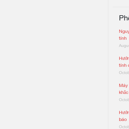
Ph
Nguy
tính
Augus
Hướn
tính
Octob
Máy 
khắc
Octob
Hướn
báo
Octob