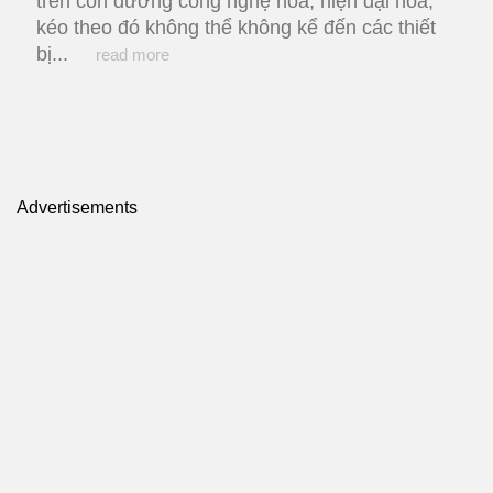
trên con đường công nghệ hóa, hiện đại hóa,
kéo theo đó không thể không kể đến các thiết
bị...
read more
Advertisements