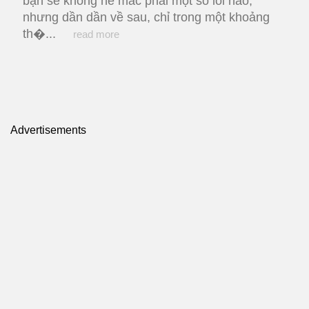
bạn sẽ không hề mắc phải một số lỗi nào,
nhưng dần dần về sau, chỉ trong một khoảng
th�...
read more
Advertisements