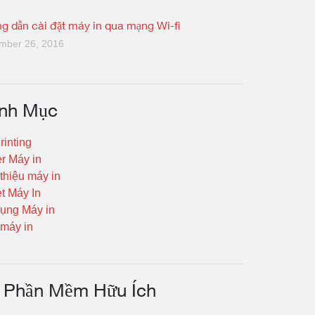
g dẫn cài đặt máy in qua mạng Wi-fi
mber 26, 2016
nh Mục
rinting
er Máy in
 thiệu máy in
t Máy In
ụng Máy in
máy in
Phần Mềm Hữu Ích