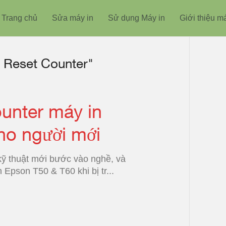
Trang chủ
Sửa máy in
Sử dụng Máy in
Giới thiệu m
 Reset Counter"
unter máy in
ho người mới
kỹ thuật mới bước vào nghề, và
Epson T50 & T60 khi bị tr...