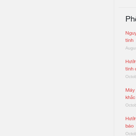
Ph
Nguy
tính
Augus
Hướn
tính
Octob
Máy 
khắc
Octob
Hướn
báo
Octob