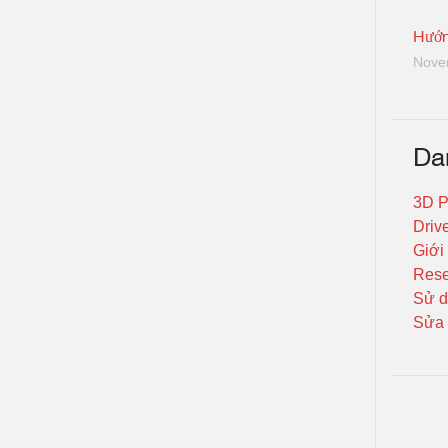
Hướn
Nove
Da
3D P
Driv
Giới
Rese
Sử d
Sửa 