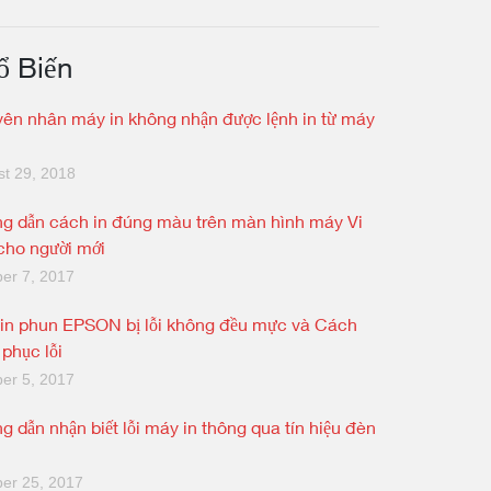
ổ Biến
ên nhân máy in không nhận được lệnh in từ máy
t 29, 2018
g dẫn cách in đúng màu trên màn hình máy Vi
 cho người mới
er 7, 2017
in phun EPSON bị lỗi không đều mực và Cách
 phục lỗi
er 5, 2017
g dẫn nhận biết lỗi máy in thông qua tín hiệu đèn
er 25, 2017