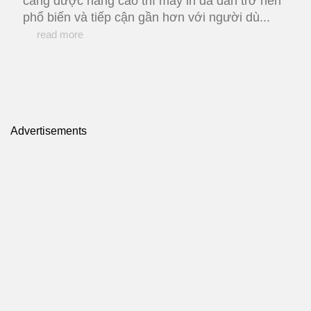
càng được nâng cao thì máy in đã dần trở nên
phổ biến và tiếp cận gần hơn với người dù...
read more
Advertisements