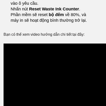
vào ô yêu cầu.
Nhấn nút
Reset Waste Ink Counter
.
Phần mềm sẽ reset
bộ đếm
về 80%, và
máy in sẽ hoạt động bình thường trở lại.
Bạn có thể xem video hướng dẫn chi tiết tại đây: