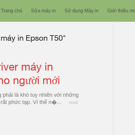
Trang chủ
Sửa máy in
Sử dụng Máy in
Giới thiệu m
r máy in Epson T50"
iver máy in
ho người mới
g phải là khó tuy nhiên với những
 rất phức tạp. Vì thế n�...
read