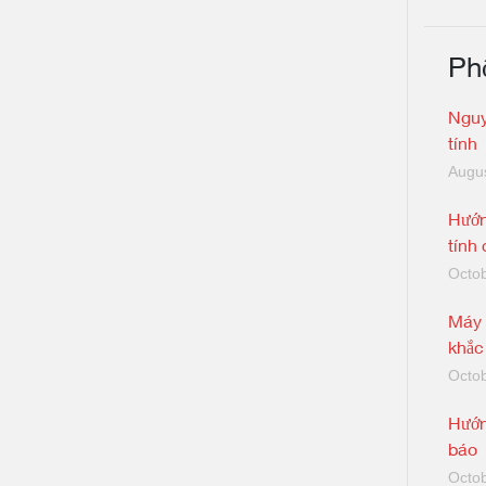
Ph
Nguy
tính
Augus
Hướn
tính
Octob
Máy 
khắc
Octob
Hướn
báo
Octob