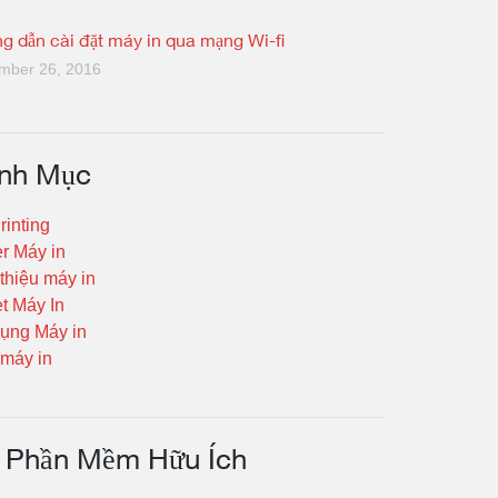
g dẫn cài đặt máy in qua mạng Wi-fi
mber 26, 2016
nh Mục
rinting
er Máy in
 thiệu máy in
t Máy In
ụng Máy in
máy in
Phần Mềm Hữu Ích