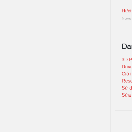
Hướn
Nove
Da
3D P
Driv
Giới
Rese
Sử d
Sửa 