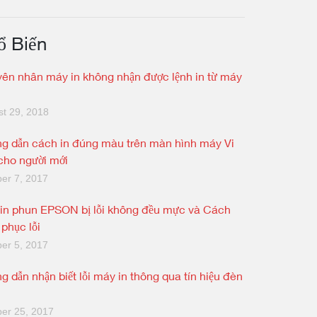
ổ Biến
ên nhân máy in không nhận được lệnh in từ máy
t 29, 2018
g dẫn cách in đúng màu trên màn hình máy Vi
 cho người mới
er 7, 2017
in phun EPSON bị lỗi không đều mực và Cách
 phục lỗi
er 5, 2017
g dẫn nhận biết lỗi máy in thông qua tín hiệu đèn
er 25, 2017