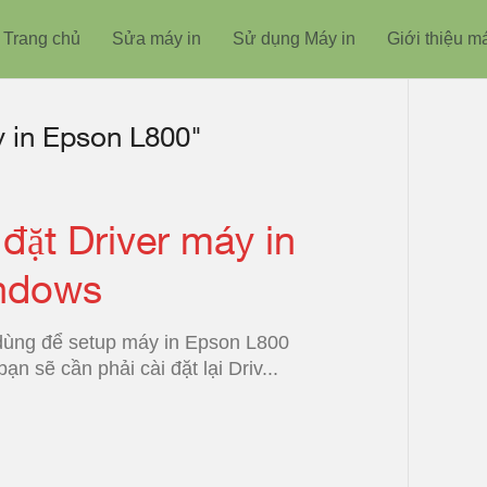
Trang chủ
Sửa máy in
Sử dụng Máy in
Giới thiệu m
y in Epson L800"
 đặt Driver máy in
indows
dùng để setup máy in Epson L800
n sẽ cần phải cài đặt lại Driv...