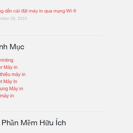
g dẫn cài đặt máy in qua mạng Wi-fi
mber 26, 2016
nh Mục
rinting
er Máy in
 thiệu máy in
t Máy In
ụng Máy in
máy in
Phần Mềm Hữu Ích