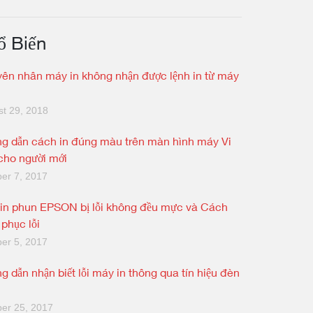
ổ Biến
ên nhân máy in không nhận được lệnh in từ máy
t 29, 2018
g dẫn cách in đúng màu trên màn hình máy Vi
 cho người mới
er 7, 2017
in phun EPSON bị lỗi không đều mực và Cách
 phục lỗi
er 5, 2017
g dẫn nhận biết lỗi máy in thông qua tín hiệu đèn
er 25, 2017