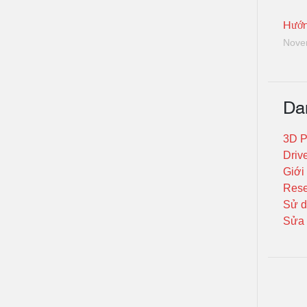
Hướn
Nove
Da
3D P
Driv
Giới
Rese
Sử d
Sửa 