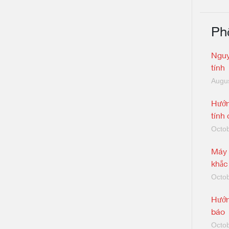
Ph
Nguy
tính
Augus
Hướn
tính
Octob
Máy 
khắc
Octob
Hướn
báo
Octob