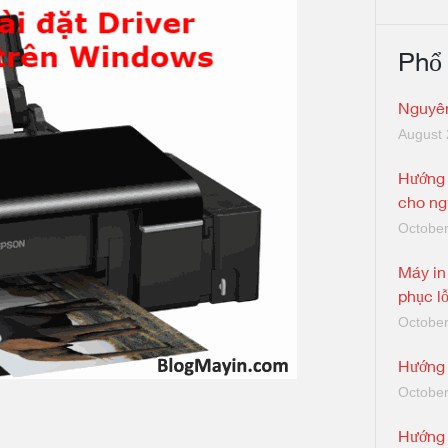
Phổ
Nguyên
August 
Hướng 
cho ng
October
Máy in
phục lỗ
October
Hướng 
October
Hướng 