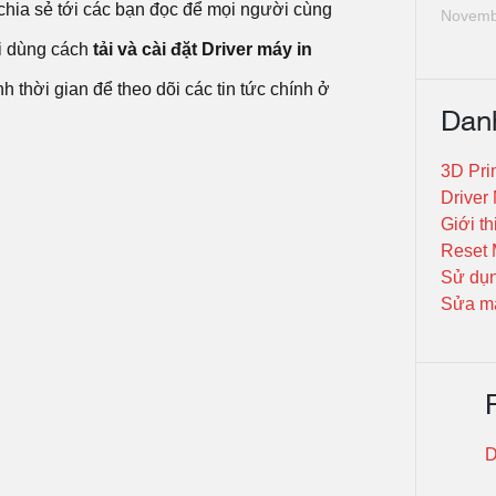
hia sẻ tới các bạn đọc để mọi người cùng
Novemb
i dùng cách
tải và cài đặt Driver máy in
thời gian để theo dõi các tin tức chính ở
Dan
3D Pri
Driver
Giới th
Reset 
Sử dụn
Sửa má
D