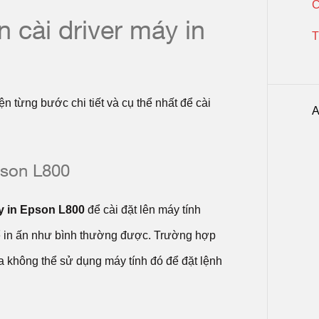
C
n cài driver máy in
T
ện từng bước chi tiết và cụ thể nhất để cài
A
pson L800
 in Epson L800
để cài đặt lên máy tính
hể in ấn như bình thường được. Trường hợp
a không thể sử dụng máy tính đó để đặt lệnh