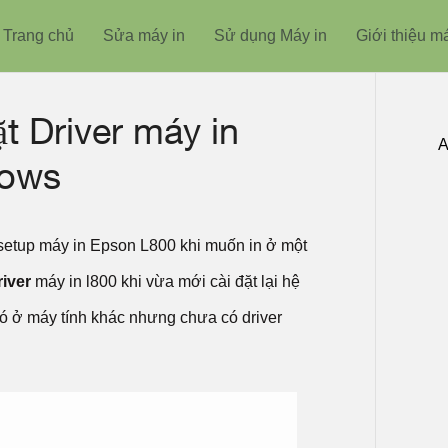
Trang chủ
Sửa máy in
Sử dụng Máy in
Giới thiệu m
ặt Driver máy in
A
dows
etup máy in Epson L800 khi muốn in ở một
river
máy in l800 khi vừa mới cài đặt lại hệ
đó ở máy tính khác nhưng chưa có driver