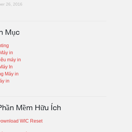
er 26, 2016
h Mục
nting
 Máy in
iệu máy in
Máy In
g Máy in
y in
Phần Mềm Hữu Ích
ownload WIC Reset