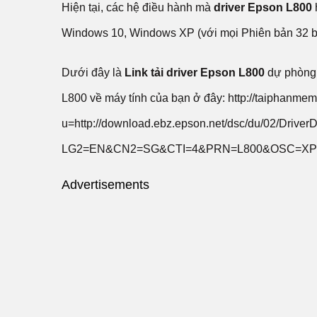
Hiện tại, các hệ điều hành mà
driver Epson L800
Windows 10, Windows XP (với mọi Phiên bản 32 bit
Dưới đây là
Link tải driver Epson L800
dự phòng,
L800 về máy tính của bạn ở đây: http://taiphanm
u=http://download.ebz.epson.net/dsc/du/02/Driver
LG2=EN&CN2=SG&CTI=4&PRN=L800&OSC=XP
Advertisements