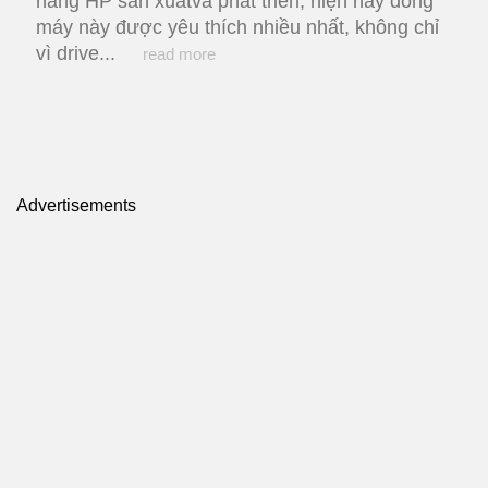
hãng HP sản xuấtvà phát triển, hiện nay dòng
máy này được yêu thích nhiều nhất, không chỉ
vì drive...
read more
Advertisements