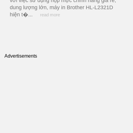
với việc sử dụng hộp mực chính hãng giá rẻ,
dung lượng lớn, máy in Brother HL-L2321D
hiện t�...
read more
Advertisements