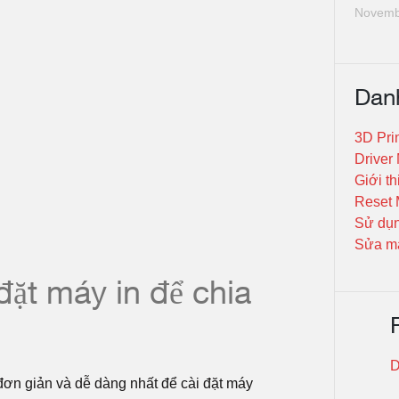
Novemb
Dan
3D Pri
Driver
Giới th
Reset 
Sử dụn
Sửa má
đặt máy in để chia
D
ơn giản và dễ dàng nhất để cài đặt máy