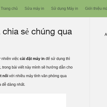
Trang chủ
Sửa máy in
Sử dụng Máy in
Giới thiệu m
à chia sẻ chúng qua
A
y nhiên việc
cài đặt máy in
để sử dụng thì
, trong bài viết này mình sẽ hướng dẫn cho
t nối
với nhiều máy tính văn phòng qua
 dễ dàng nhất.