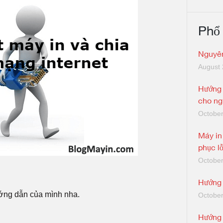
Phổ
Nguyên
August 
Hướng 
cho ng
October
Máy in
phục lỗ
October
Hướng 
ướng dẫn của mình nha.
October
Hướng 