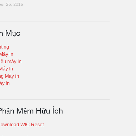
er 26, 2016
h Mục
nting
 Máy in
iệu máy in
Máy In
g Máy in
y in
Phần Mềm Hữu Ích
ownload WIC Reset