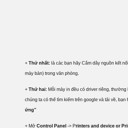
+
Thứ nhất:
là các bạn hãy Cắm dây nguồn kết nối v
máy bàn) trong văn phòng.
+
Thứ hai:
Mỗi máy in đều có driver riêng, thường 
chúng ta có thể tìm kiếm trên google và tải về, bạn
ứng”
+ Mở
Control Panel
-> P
rinters and device or Pr